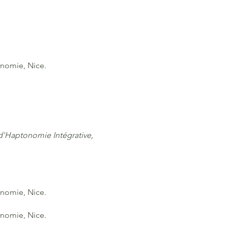
onomie, Nice.
 d'Haptonomie Intégrative,
onomie, Nice.
onomie, Nice.